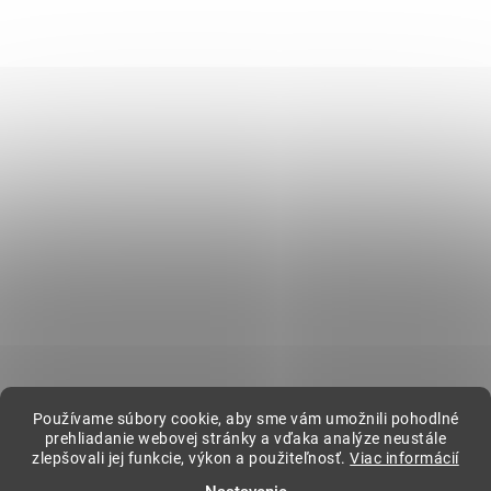
Tlač
Opýtať sa
Zdieľať
Zápätie
Instagram
Informácie pre vás
Ako nakupovať
Obchodné podmienky
Podmienky ochrany osobných údajov
BLOG
Kontakt
Používame súbory cookie, aby sme vám umožnili pohodlné
kavovar
@
kavovar.sk
+421 904 094 500
prehliadanie webovej stránky a vďaka analýze neustále
zlepšovali jej funkcie, výkon a použiteľnosť.
Viac informácií