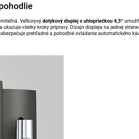
 pohodlie
umiteľná. Veľkorysý
dotykový displej s uhlopriečkou 4,3ˮ
umožňu
 ukazuje všetky kroky prípravy. Dizajn displeja na jednej stra
zabezpečuje prehľadné a pohodlné ovládanie automatického kávo