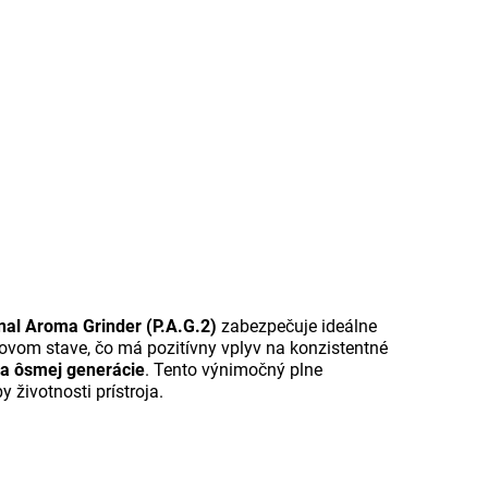
al Aroma Grinder (P.A.G.2)
zabezpečuje ideálne
ojovom stave, čo má pozitívny vplyv na konzistentné
ka ôsmej generácie
. Tento výnimočný plne
 životnosti prístroja.