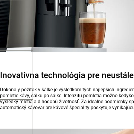
Inovatívna technológia pre neustál
Dokonalý pôžitok v šálke je výsledkom tých najlepších ingredien
pomletie kávy, šálku po šálke. Intenzitu pomletia možno kedykoľ
výsledky mletia a dlhodobú životnosť. Za ideálne podmienky 
automatický kávovar pre kávové špeciality poskytuje vynikajúcu 