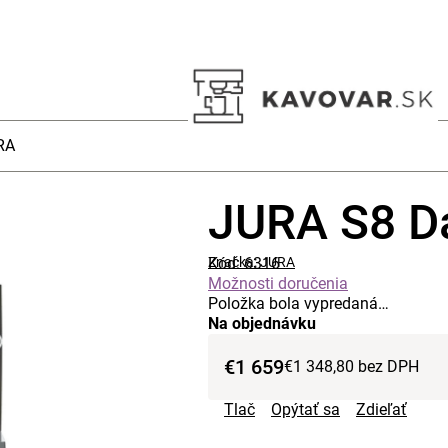
RA
JURA S8 Da
Kód:
Značka:
6316
JURA
Možnosti doručenia
Položka bola vypredaná…
Na objednávku
€1 659
€1 348,80 bez DPH
Tlač
Opýtať sa
Zdieľať