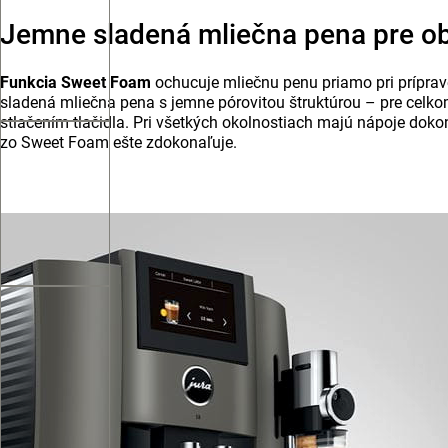
Jemne sladená mliečna pena pre ob
Funkcia Sweet Foam
ochucuje mliečnu penu priamo pri príprav
sladená mliečna pena s jemne pórovitou štruktúrou – pre celk
stlačením tlačidla. Pri všetkých okolnostiach majú nápoje doko
zo Sweet Foam ešte zdokonaľuje.