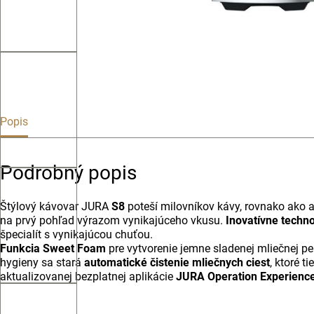
Popis
Podrobný popis
Štýlový kávovar JURA
S8
poteší milovníkov kávy, rovnako ako a
na prvý pohľad výrazom vynikajúceho vkusu.
Inovatívne techno
špecialít s vynikajúcou chuťou.
Funkcia Sweet Foam
pre vytvorenie jemne sladenej mliečnej 
hygieny sa stará
automatické čistenie mliečnych ciest
, ktoré t
aktualizovanej bezplatnej aplikácie
JURA Operation Experience