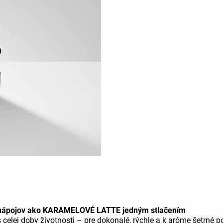
nápojov ako KARAMELOVÉ LATTE jedným stlačením
s celej doby životnosti – pre dokonalé, rýchle a k aróme šetr