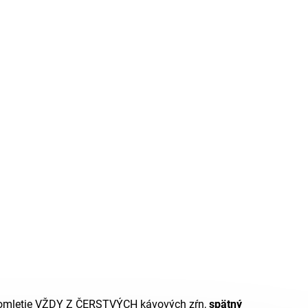
né pomletie VŽDY Z ČERSTVÝCH kávových zŕn,
spätný