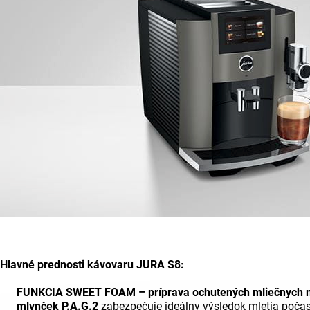
Hlavné prednosti kávovaru JURA S8:
FUNKCIA SWEET FOAM – príprava ochutených mliečnych 
mlynček P.A.G.2
zabezpečuje ideálny výsledok mletia poča