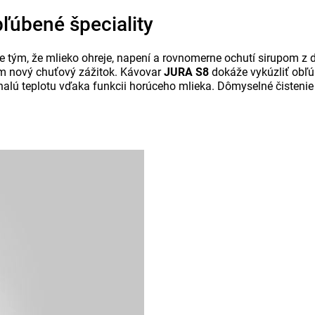
ľúbené špeciality
e tým, že mlieko ohreje, napení a rovnomerne ochutí sirupom z
om nový chuťový zážitok. Kávovar
JURA S8
dokáže vykúzliť obľúb
nalú teplotu vďaka funkcii horúceho mlieka. Dômyselné čistenie 