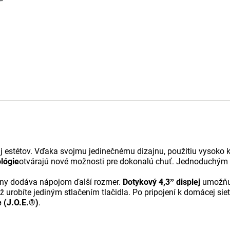
j estétov. Vďaka svojmu jedinečnému dizajnu, použitiu vysoko k
lógie
otvárajú nové možnosti pre dokonalú chuť. Jednoduchým d
peny dodáva nápojom ďalší rozmer.
Dotykový 4,3ˮ displej
umožňuj
iež urobíte jediným stlačením tlačidla. Po pripojení k domácej si
 (J.O.E.®)
.