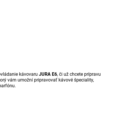
 ovládanie kávovaru
JURA E6
, či už chcete prípravu
ktorý vám umožní pripravovať kávové špeciality,
marfónu.