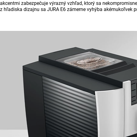
akcentmi zabezpečuje výrazný vzhľad, ktorý sa nekompromisne z
z hľadiska dizajnu sa JURA E6 zámerne vyhýba akémukoľvek prv