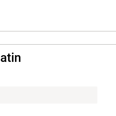
Nákupný k
atin