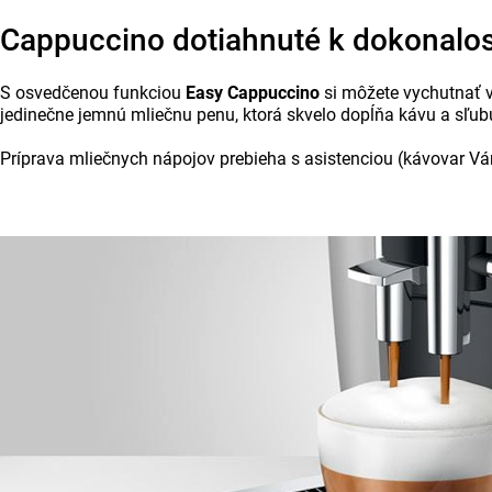
Cappuccino dotiahnuté k dokonalos
S osvedčenou funkciou
Easy Cappuccino
si môžete vychutnať v
jedinečne jemnú mliečnu penu, ktorá skvelo dopĺňa kávu a sľub
Príprava mliečnych nápojov prebieha s asistenciou (kávovar Vám