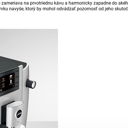
ameriava na prvotriednu kávu a harmonicky zapadne do akéhokoľ
ku navyše, ktorý by mohol odvádzať pozornosť od jeho skutočn