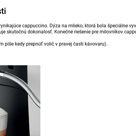
ti
ynikajúce cappuccino. Dýza na mlieko, ktorá bola špeciálne vyvi
uje skutočnú dokonalosť. Konečné riešenie pre milovníkov capp
 píše kedy prepnúť volič v pravej časti kávovaru).