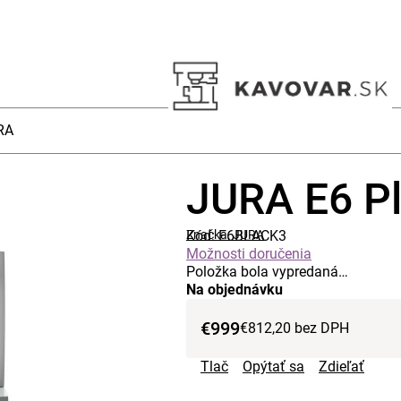
RA
JURA E6 Pl
Kód:
Značka:
E6BLACK3
JURA
Možnosti doručenia
Položka bola vypredaná…
Na objednávku
€999
€812,20 bez DPH
Tlač
Opýtať sa
Zdieľať