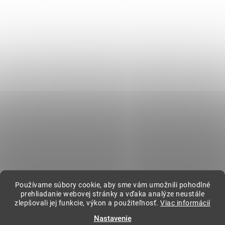
Položka bola vypredaná…
Zápätie
Instagram
Informácie pre vás
Ako nakupovať
Obchodné podmienky
Podmienky ochrany osobných údajov
BLOG
Kontakt
Používame súbory cookie, aby sme vám umožnili pohodlné
kavovar
@
kavovar.sk
+421 904 094 500
prehliadanie webovej stránky a vďaka analýze neustále
zlepšovali jej funkcie, výkon a použiteľnosť.
Viac informácií
Nastavenie