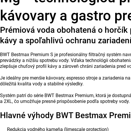
kávovary a gastro p
Prémiová voda obohatená o horčík p
kávy a spoľahlivú ochranu zariaden
BWT Bestmax Premium S je profesionálny filtračný systém nav
prevádzky a nižšiu spotrebu vody. Vďaka technológii obohateni
zlepšuje chuťový profil kávy a zároveň chráni zariadenia pre
Je ideálny pre menšie kávovary, espresso stroje a zariadenia na 
dôležitá kvalita vody a stabilné výsledky.
Systém patrí do série BWT Bestmax Premium, ktorá je dostupná 
a 2XL, čo umožňuje presné prispôsobenie podľa spotreby vody.
Hlavné výhody BWT Bestmax Prem
Redukcia vodného kameňa (limescale protection)