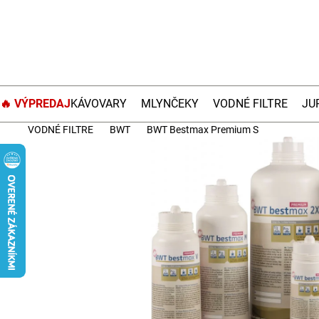
Prejsť
na
obsah
🔥 VÝPREDAJ
KÁVOVARY
MLYNČEKY
VODNÉ FILTRE
JU
VODNÉ FILTRE
BWT
BWT Bestmax Premium S