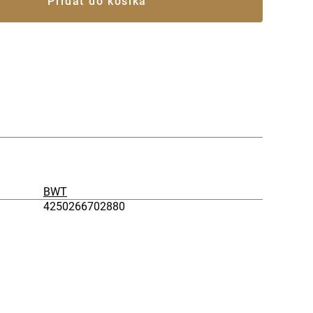
Pridať do košíka
BWT
4250266702880