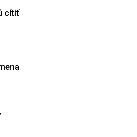
cítiť
ýmena
v