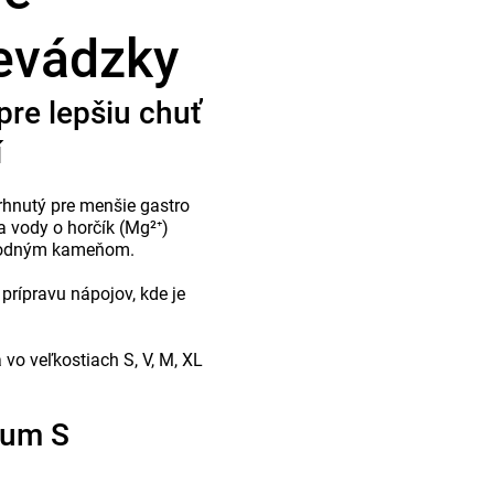
revádzky
re lepšiu chuť
í
rhnutý pre menšie gastro
a vody o horčík (Mg²⁺)
d vodným kameňom.
prípravu nápojov, kde je
vo veľkostiach S, V, M, XL
ium S