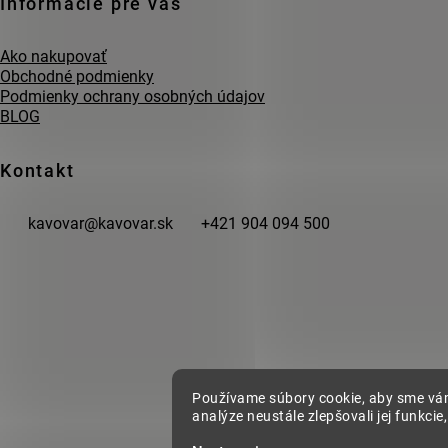
Informácie pre vás
Ako nakupovať
Obchodné podmienky
Podmienky ochrany osobných údajov
BLOG
Kontakt
kavovar
@
kavovar.sk
+421 904 094 500
Používame súbory cookie, aby sme vám
analýze neustále zlepšovali jej funkcie