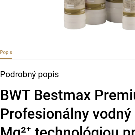
Popis
Podrobný popis
BWT Bestmax Premi
Profesionálny vodný f
Mg²⁺ technológiou p