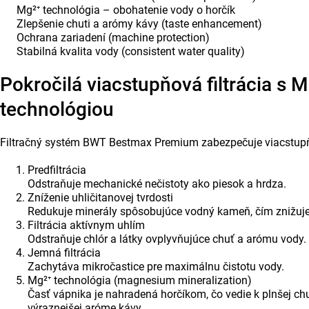
Mg²⁺ technológia – obohatenie vody o horčík
Zlepšenie chuti a arómy kávy (taste enhancement)
Ochrana zariadení (machine protection)
Stabilná kvalita vody (consistent water quality)
Pokročilá viacstupňová filtrácia s M
technológiou
Filtračný systém BWT Bestmax Premium zabezpečuje viacstup
Predfiltrácia
Odstraňuje mechanické nečistoty ako piesok a hrdza.
Zníženie uhličitanovej tvrdosti
Redukuje minerály spôsobujúce vodný kameň, čím znižuje
Filtrácia aktívnym uhlím
Odstraňuje chlór a látky ovplyvňujúce chuť a arómu vody.
Jemná filtrácia
Zachytáva mikročastice pre maximálnu čistotu vody.
Mg²⁺ technológia (magnesium mineralization)
Časť vápnika je nahradená horčíkom, čo vedie k plnšej chuti
výraznejšej aróme kávy.