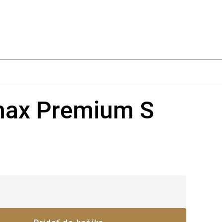
Nákupný k
ax Premium S