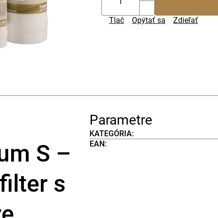
Tlač
Opýtať sa
Zdieľať
Parametre
KATEGÓRIA
:
EAN
:
um S –
ilter s
re