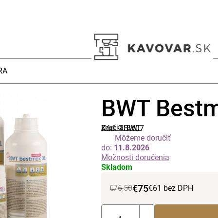
RA
BWT Bestm
Kód:
Značka:
TBW07
BWT
Môžeme doručiť
do:
11.8.2026
Možnosti doručenia
Skladom
€75
€76,50
€61 bez DPH