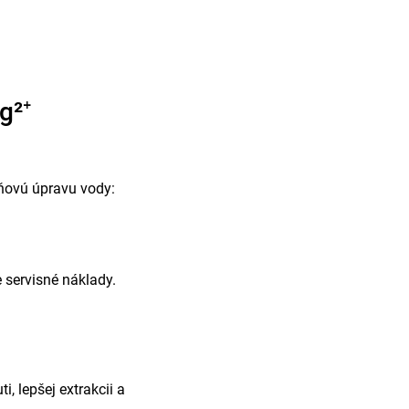
g²⁺
ňovú úpravu vody:
 servisné náklady.
, lepšej extrakcii a