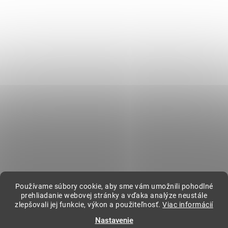
4250266702453
Zápätie
Instagram
Informácie pre vás
Ako nakupovať
Obchodné podmienky
Podmienky ochrany osobných údajov
BLOG
Kontakt
Používame súbory cookie, aby sme vám umožnili pohodlné
kavovar
@
kavovar.sk
+421 904 094 500
prehliadanie webovej stránky a vďaka analýze neustále
zlepšovali jej funkcie, výkon a použiteľnosť.
Viac informácií
Nastavenie