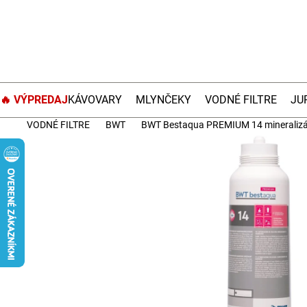
Prejsť
na
obsah
🔥 VÝPREDAJ
KÁVOVARY
MLYNČEKY
VODNÉ FILTRE
JU
VODNÉ FILTRE
BWT
BWT Bestaqua PREMIUM 14 mineralizá