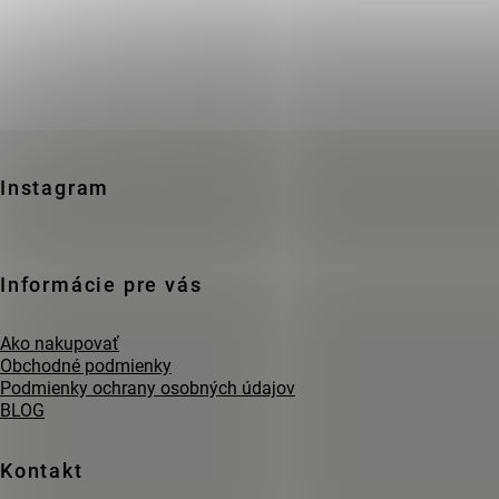
Zápätie
Instagram
Informácie pre vás
Ako nakupovať
Obchodné podmienky
Podmienky ochrany osobných údajov
BLOG
Kontakt