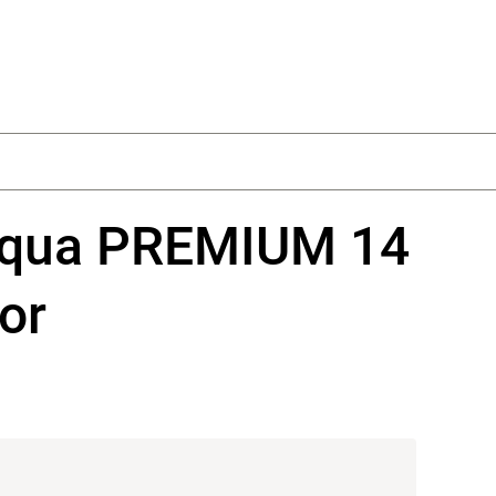
Nákupný k
qua PREMIUM 14
or