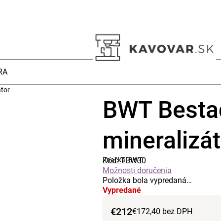
RA
tor
BWT Besta
mineralizát
Kód:
Značka:
TBW30
BWT
Možnosti doručenia
Položka bola vypredaná…
Vypredané
€212
€172,40 bez DPH