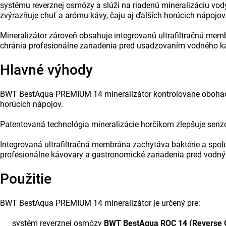
systému reverznej osmózy a slúži na riadenú mineralizáciu vody
zvýrazňuje chuť a arómu kávy, čaju aj ďalších horúcich nápojov
Mineralizátor zároveň obsahuje integrovanú ultrafiltračnú memb
chránia profesionálne zariadenia pred usadzovaním vodného 
Hlavné výhody
BWT BestAqua PREMIUM 14 mineralizátor kontrolovane obohacuje
horúcich nápojov.
Patentovaná technológia mineralizácie horčíkom zlepšuje senzor
Integrovaná ultrafiltračná membrána zachytáva baktérie a sp
profesionálne kávovary a gastronomické zariadenia pred vod
Použitie
BWT BestAqua PREMIUM 14 mineralizátor je určený pre:
systém reverznej osmózy
BWT BestAqua ROC 14 (Reverse 