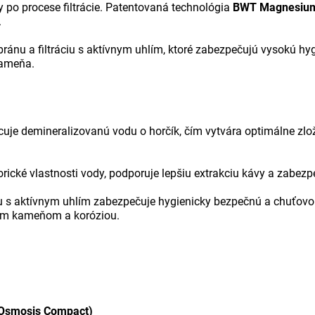
 po procese filtrácie. Patentovaná technológia
BWT Magnesium
.
ránu a filtráciu s aktívnym uhlím, ktoré zabezpečujú vysokú hy
kameňa.
 demineralizovanú vodu o horčík, čím vytvára optimálne zlože
ické vlastnosti vody, podporuje lepšiu extrakciu kávy a zabezp
olu s aktívnym uhlím zabezpečuje hygienicky bezpečnú a chuťo
ným kameňom a koróziou.
Osmosis Compact)