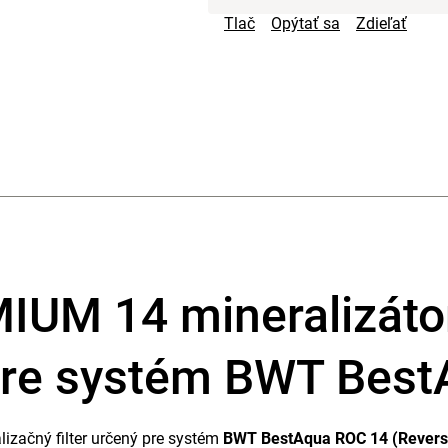
Tlač
Opýtať sa
Zdieľať
M 14 mineralizátor 
r pre systém BWT Bes
lizačný filter určený pre systém
BWT BestAqua ROC 14 (Revers