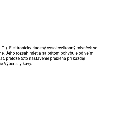
.R.G.). Elektronicky riadený vysokovýkonný mlynček sa
ne. Jeho rozsah mletia sa pritom pohybuje od veľmi
, pretože toto nastavenie prebieha pri každej
e Výber sily kávy.