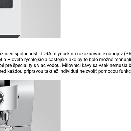
i inžinieri spoločnosti JURA mlynček na rozoznávanie nápojov (P
ia – oveľa rýchlejšie a častejšie, ako by to bolo možné manuál
re špeciality s viac vodou. Milovníci kávy sa však nemusia báť
ed každou prípravou taktiež individuálne zvoliť pomocou funkci