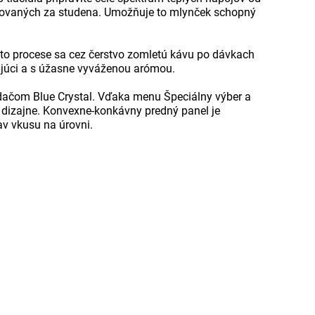
lúhovaných za studena. Umožňuje to mlynček schopný
mto procese sa cez čerstvo zomletú kávu po dávkach
ujúci a s úžasne vyváženou arómou.
ádačom Blue Crystal. Vďaka menu Špeciálny výber a
m dizajne. Konvexne-konkávny predný panel je
av vkusu na úrovni.