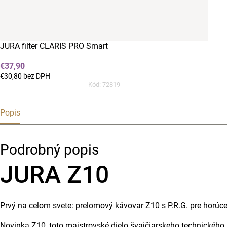
JURA filter CLARIS PRO Smart
€37,90
€30,80 bez DPH
Kód:
72819
Popis
Podrobný popis
JURA Z10
Prvý na celom svete: prelomový kávovar Z10 s P.R.G. pre horúce
Novinka Z10, toto majstrovské dielo švajčiarskeho technického