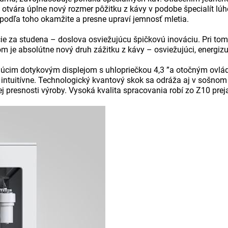
e otvára úplne nový rozmer pôžitku z kávy v podobe špecialít 
a podľa toho okamžite a presne upraví jemnosť mletia.
ie za studena – doslova osviežujúcu špičkovú inováciu. Pri to
 je absolútne nový druh zážitku z kávy – osviežujúci, energiz
gujúcim dotykovým displejom s uhlopriečkou 4,3 ”a otočným ovl
a intuitívne. Technologický kvantový skok sa odráža aj v sošno
 presnosti výroby. Vysoká kvalita spracovania robí zo Z10 prej