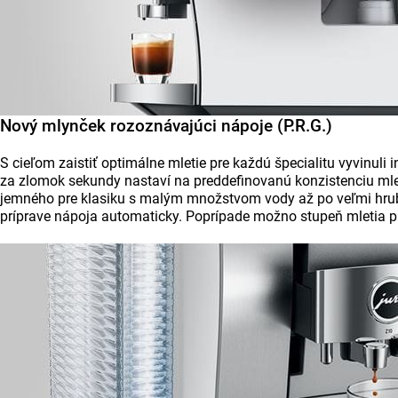
Nový mlynček rozoznávajúci nápoje (P.R.G.)
S cieľom zaistiť optimálne mletie pre každú špecialitu vyvinul
za zlomok sekundy nastaví na preddefinovanú konzistenciu mlet
jemného pre klasiku s malým množstvom vody až po veľmi hrubé p
príprave nápoja automaticky. Poprípade možno stupeň mletia pr