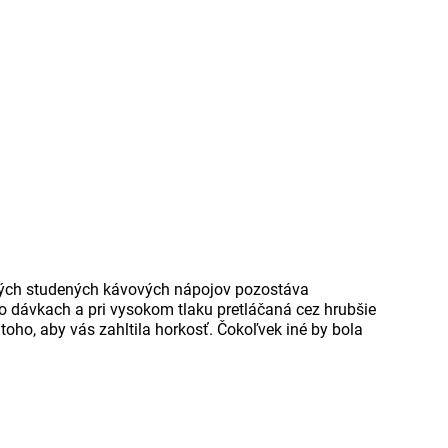
ežných studených kávových nápojov pozostáva
po dávkach a pri vysokom tlaku pretláčaná cez hrubšie
toho, aby vás zahltila horkosť. Čokoľvek iné by bola