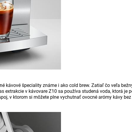
ené kávové špeciality známe i ako cold brew. Zatiaľ čo veľa b
as extrakcie v kávovare Z10 sa používa studená voda, ktorá je 
nápoj, v ktorom si môžete plne vychutnať ovocné arómy kávy bez 