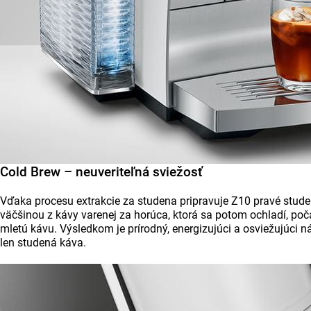
Cold Brew – neuveriteľná sviežosť
Vďaka procesu extrakcie za studena pripravuje Z10 pravé stud
väčšinou z kávy varenej za horúca, ktorá sa potom ochladí, poč
mletú kávu. Výsledkom je prírodný, energizujúci a osviežujúci 
len studená káva.