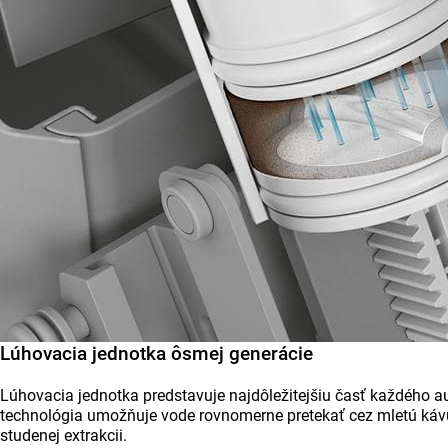
Lúhovacia jednotka ôsmej generácie
Lúhovacia jednotka predstavuje najdôležitejšiu časť každého 
technológia umožňuje vode rovnomerne pretekať cez mletú kávu 
studenej extrakcii.