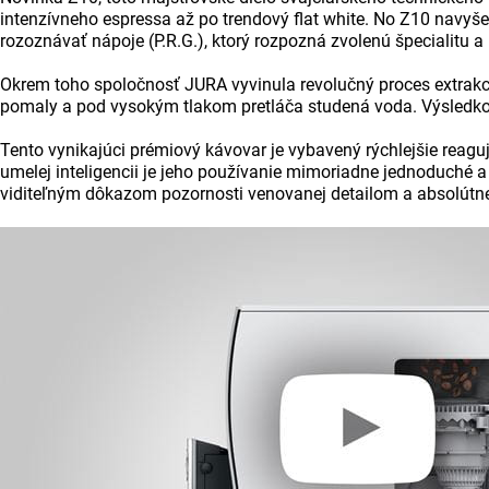
intenzívneho espressa až po trendový flat white. No Z10 navyš
rozoznávať nápoje (P.R.G.), ktorý rozpozná zvolenú špecialitu 
Okrem toho spoločnosť JURA vyvinula revolučný proces extrakc
pomaly a pod vysokým tlakom pretláča studená voda. Výsledkom
Tento vynikajúci prémiový kávovar je vybavený rýchlejšie rea
umelej inteligencii je jeho používanie mimoriadne jednoduché 
viditeľným dôkazom pozornosti venovanej detailom a absolútnej