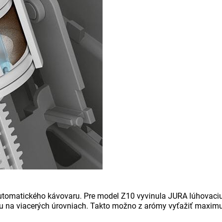
automatického kávovaru. Pre model Z10 vyvinula JURA lúhovaci
na viacerých úrovniach. Takto možno z arómy vyťažiť maximum, 