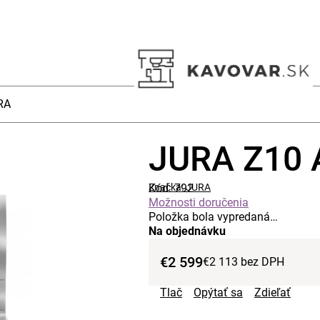
RA
JURA Z10 
Kód:
Značka:
792
JURA
Možnosti doručenia
Položka bola vypredaná…
Na objednávku
€2 599
€2 113 bez DPH
Tlač
Opýtať sa
Zdieľať