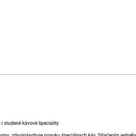
 i studené kávové špeciality
 umu, zdvojnásobuje ponuku špeciálnych káv. Stlačením jedného 