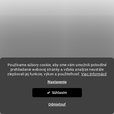
Kontakt
kavovar
@
kavovar.sk
+421 904 094 500
Vytvoril Shoptet
&
Copyright 2026
KAVOVAR.SK
. Všetky práva vyhradené.
Upraviť
Používame súbory cookie, aby sme vám umožnili pohodlné
nastavenie cookies
prehliadanie webovej stránky a vďaka analýze neustále
zlepšovali jej funkcie, výkon a použiteľnosť.
Viac informácií
Nastavenie
Súhlasím
Odmietnuť