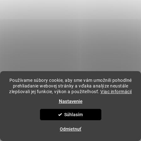
Kontakt
kavovar
@
kavovar.sk
+421 904 094 500
Vytvoril Shoptet
&
Copyright 2026
KAVOVAR.SK
. Všetky práva vyhradené.
Upraviť
Používame súbory cookie, aby sme vám umožnili pohodlné
nastavenie cookies
prehliadanie webovej stránky a vďaka analýze neustále
zlepšovali jej funkcie, výkon a použiteľnosť.
Viac informácií
Nastavenie
Súhlasím
Odmietnuť