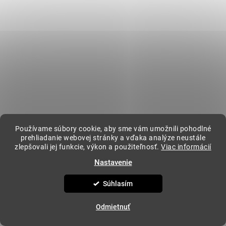
Kontakt
kavovar
@
kavovar.sk
+421 904 094 500
Vytvoril Shoptet
&
Copyright 2026
KAVOVAR.SK
. Všetky práva vyhradené.
Upraviť
Používame súbory cookie, aby sme vám umožnili pohodlné
nastavenie cookies
prehliadanie webovej stránky a vďaka analýze neustále
zlepšovali jej funkcie, výkon a použiteľnosť.
Viac informácií
Nastavenie
Súhlasím
Odmietnuť