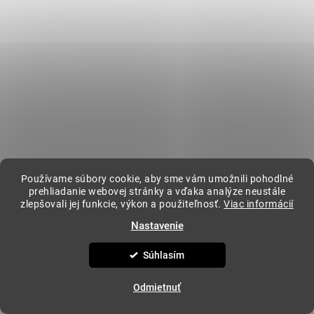
Kontakt
kavovar
@
kavovar.sk
+421 904 094 500
Vytvoril Shoptet
&
Copyright 2026
KAVOVAR.SK
. Všetky práva vyhradené.
Upraviť
Používame súbory cookie, aby sme vám umožnili pohodlné
nastavenie cookies
prehliadanie webovej stránky a vďaka analýze neustále
zlepšovali jej funkcie, výkon a použiteľnosť.
Viac informácií
Nastavenie
Súhlasím
Odmietnuť