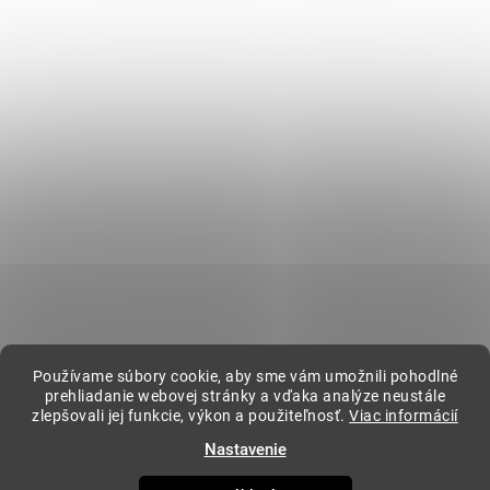
Zápätie
Instagram
Informácie pre vás
Ako nakupovať
Obchodné podmienky
Podmienky ochrany osobných údajov
BLOG
Kontakt
Používame súbory cookie, aby sme vám umožnili pohodlné
kavovar
@
kavovar.sk
+421 904 094 500
prehliadanie webovej stránky a vďaka analýze neustále
zlepšovali jej funkcie, výkon a použiteľnosť.
Viac informácií
Nastavenie